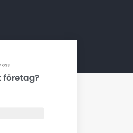
v oss
t företag?