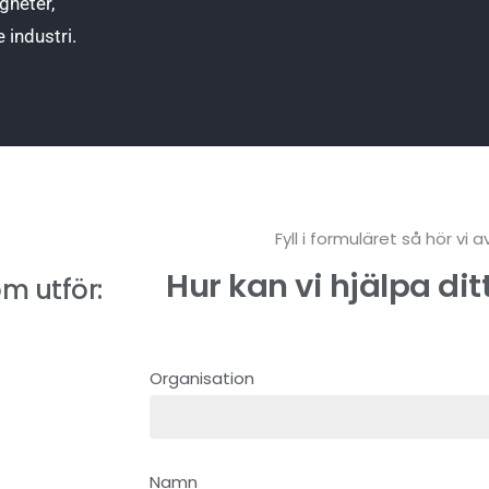
gheter,
 industri.
Fyll i formuläret så hör vi a
Hur kan vi hjälpa dit
om utför:
Organisation
Namn