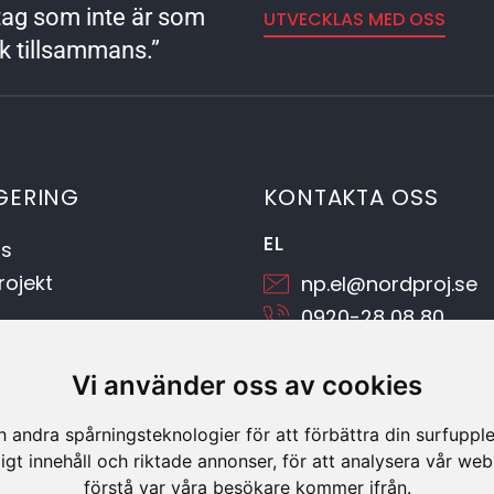
retag som inte är som
UTVECKLAS MED OSS
rk tillsammans.”
GERING
KONTAKTA OSS
EL
s
ojekt
np.el@nordproj.se
r
0920-28 08 80
t
VVS
Vi använder oss av cookies
itetspolicy
np.vvs@nordproj.se
 andra spårningsteknologier för att förbättra din surfuppl
0920-28 08 90
ligt innehåll och riktade annonser, för att analysera vår web
förstå var våra besökare kommer ifrån.