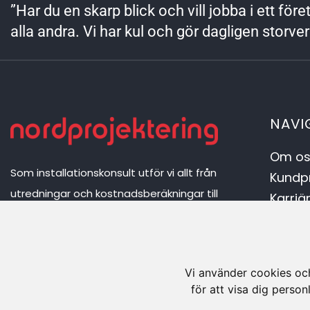
”Har du en skarp blick och vill jobba i ett fö
alla andra. Vi har kul och gör dagligen storve
NAVI
Om os
Som installationskonsult utför vi allt från
Kundpr
utredningar och kostnadsberäkningar till
Karriä
projektering, entreprenadbesiktningar och
Aktuell
kontrolluppdrag för el- och VVS-
Policy
anläggningar, med kontor i Luleå, Stockholm
Integr
Vi använder cookies och
och Kalix.
för att visa dig person