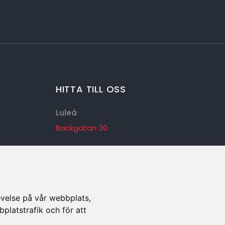
HITTA TILL OSS
Luleå
Backgatan 30
Stockholm
Kaplansbacken 5
Kalix
evelse på vår webbplats,
bplatstrafik och för att
Furuhedsvägen 27C