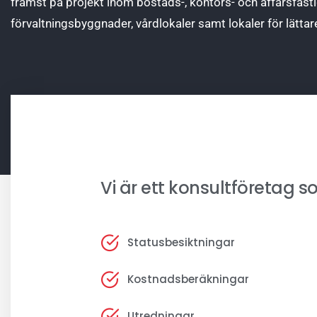
främst på projekt inom bostads-, kontors- och affärsfasti
förvaltningsbyggnader, vårdlokaler samt lokaler för lättare
Vi är ett konsultföretag s
Statusbesiktningar
Kostnadsberäkningar
Utredningar