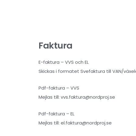
Faktura
E-faktura – VVS och EL
Skickas i formatet Svefaktura till VAN/växe
Pdf-faktura – VVS
Mejlas till: vvs.faktura@nordproj.se
Pdf-faktura – EL
Mejlas till: el.faktura@nordproj.se