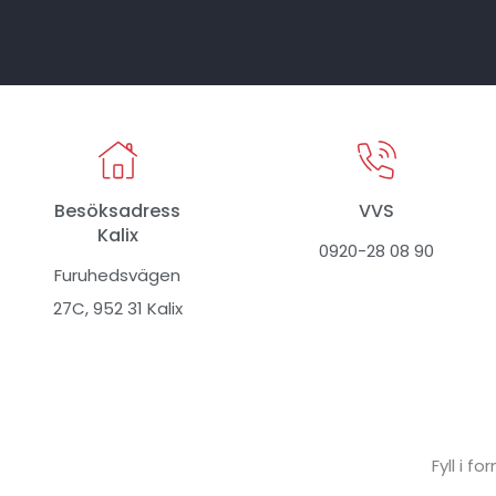
Besöksadress
VVS
Kalix
0920-28 08 90
Furuhedsvägen
27C, 952 31 Kalix
Fyll i f