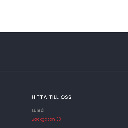
HITTA TILL OSS
Luleå
Backgatan 30