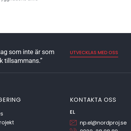
retag som inte är som
UTVECKLAS MED OSS
rk tillsammans.”
GERING
KONTAKTA OSS
EL
s
ojekt
np.el@nordproj.se