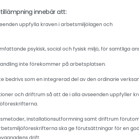
 tillämpning innebär att:
seenden uppfylla kraven i arbetsmiljölagen och
fattande psykisk, social och fysisk miljö, för samtliga ans
andling inte förekommer på arbetsplatsen.
 bedrivs som en integrerad del av den ordinarie verks
ioner och driftrum så att de i alla avseenden uppfyller kr
öföreskrifterna.
etsmetoder, installationsutformning samt driftrum förutom
rbetsmiljöföreskrifterna ska ge förutsättningar för en go
byggnadens drift.