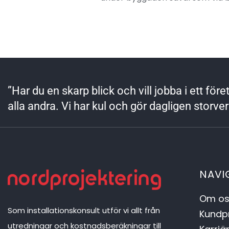
”Har du en skarp blick och vill jobba i ett fö
alla andra. Vi har kul och gör dagligen storve
NAVI
Om os
Som installationskonsult utför vi allt från
Kundpr
utredningar och kostnadsberäkningar till