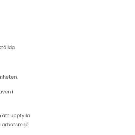
tällda.
amheten.
aven i
 att uppfylla
d arbetsmiljö