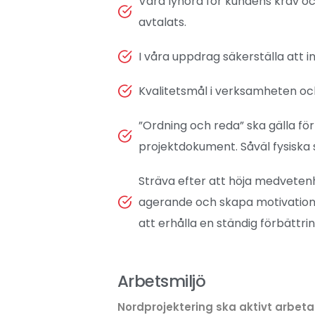
Vara lyhörd för kundens krav 
avtalats.
I våra uppdrag säkerställa att i
Kvalitetsmål i verksamheten och
”Ordning och reda” ska gälla för
projektdokument. Såväl fysiska 
Sträva efter att höja medvetenh
agerande och skapa motivation f
att erhålla en ständig förbätt
Arbetsmiljö
Nordprojektering ska aktivt arbeta