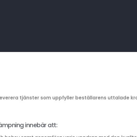
leverera tjänster som uppfyller beställarens uttalade kr
illämpning innebär att: