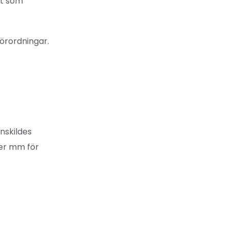
et som
förordningar.
nskildes
ner mm för