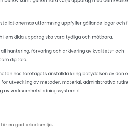
och behov samt genomföra varje uppdrag med den kvalit
nstallationernas utformning uppfyller gällande lagar och 
 i enskilda uppdrag ska vara tydliga och mätbara.
 all hantering, förvaring och arkivering av kvalitets- och
som digitala.
eten hos företagets anställda kring betydelsen av den e
ör utveckling av metoder, material, administrativa ruti
ring av verksamhetsledningssystemet.
 för en god arbetsmiljö.