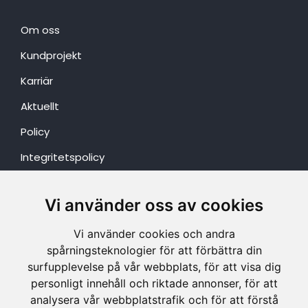
Om oss
Kundprojekt
Karriär
Aktuellt
Policy
Integritetspolicy
KONTAKTA OSS
Vi använder oss av cookies
Vi använder cookies och andra
EL
spårningsteknologier för att förbättra din
np.el@nordproj.se
surfupplevelse på vår webbplats, för att visa dig
0920-28 08 80
personligt innehåll och riktade annonser, för att
analysera vår webbplatstrafik och för att förstå